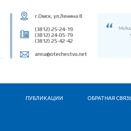
Перейти к
основному
содержанию
г.Омск, ул.Ленина 8
(3812) 25-24-19
Медиц
(3812) 24-05-79
(3812) 25-42-42
anna@otechestvo.net
Я
ПУБЛИКАЦИИ
ОБРАТНАЯ СВЯЗ