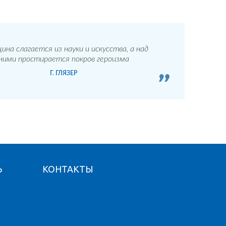
ина слагается из науки и искусства, а над
ними простирается покров героизма
Г. ГЛЯЗЕР
Ь
КОНТАКТЫ