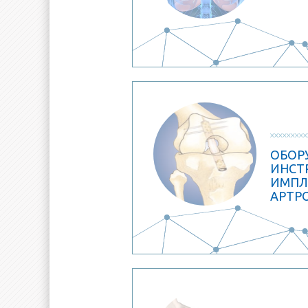
ОБОР
ИНСТ
ИМПЛ
АРТР