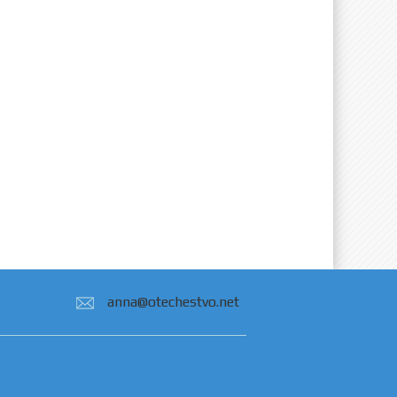
anna@otechestvo.net