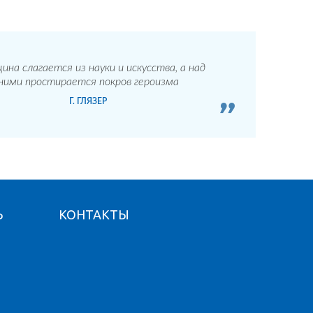
ина слагается из науки и искусства, а над
ними простирается покров героизма
Г. ГЛЯЗЕР
Ь
КОНТАКТЫ