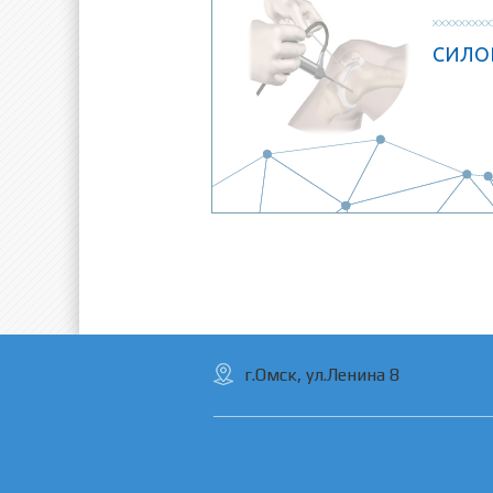
СИЛО
г.Омск, ул.Ленина 8