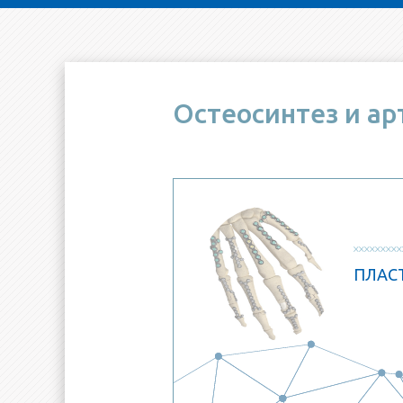
Остеосинтез и ар
ПЛАС