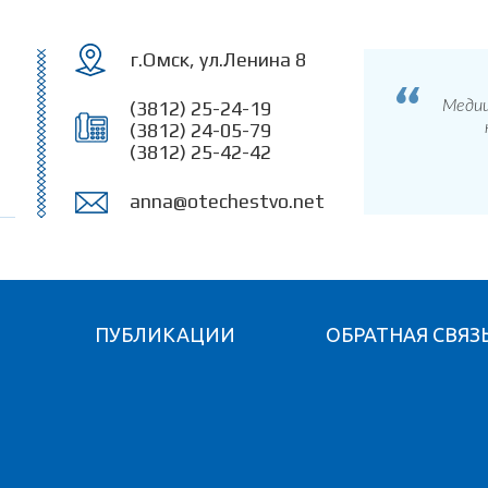
Перейти к
основному
содержанию
г.Омск, ул.Ленина 8
(3812) 25-24-19
Медиц
(3812) 24-05-79
(3812) 25-42-42
anna@otechestvo.net
Я
ПУБЛИКАЦИИ
ОБРАТНАЯ СВЯЗ