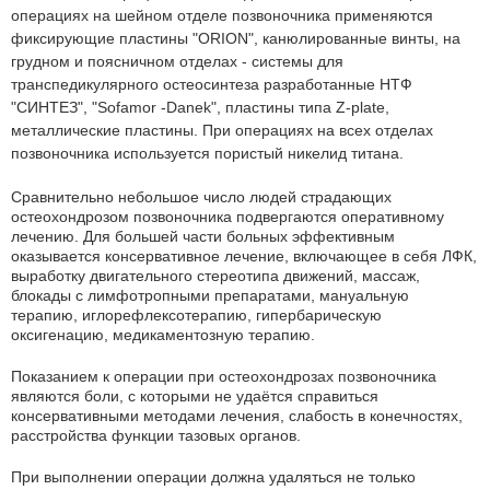
операциях на шейном отделе позвоночника применяются
фиксирующие пластины "ORION", канюлированные винты, на
грудном и поясничном отделах - системы для
транспедикулярного остеосинтеза разработанные НТФ
"СИНТЕЗ", "Sofamor -Danek", пластины типа Z-plate,
металлические пластины. При операциях на всех отделах
позвоночника используется пористый никелид титана.
Сравнительно небольшое число людей страдающих
остеохондрозом позвоночника подвергаются оперативному
лечению. Для большей части больных эффективным
оказывается консервативное лечение, включающее в себя ЛФК,
выработку двигательного стереотипа движений, массаж,
блокады с лимфотропными препаратами, мануальную
терапию, иглорефлексотерапию, гипербарическую
оксигенацию, медикаментозную терапию.
Показанием к операции при остеохондрозах позвоночника
являются боли, с которыми не удаётся справиться
консервативными методами лечения, слабость в конечностях,
расстройства функции тазовых органов.
При выполнении операции должна удаляться не только