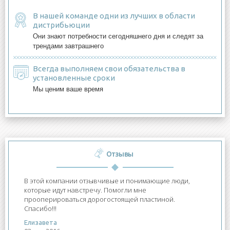
В нашей команде одни из лучших в области
дистрибьюции
Они знают потребности сегодняшнего дня и следят за
трендами завтрашнего
Всегда выполняем свои обязательства в
установленные сроки
Мы ценим ваше время
Отзывы
В этой компании отзывчивые и понимающие люди,
Хочу сказать большое спасибо ООО "Отечество" за то,
которые идут навстречу. Помогли мне
что с пониманием относятся к нам, людям, которым
прооперироваться дорогостоящей пластиной.
приходится переносить такие сложные операции!
Спасибо!!!
Теперь я могу ходить благодаря им!
Елизавета